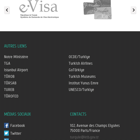
AUTRES LIENS
Notre Ministère
OCDE/Turkiye
TGA
Turkish Airlines
Istanbul Airport
GoTürkiye
TÜROB
Turkish Museums
TÜRSAB
Institut Yunus Emre
TUREB
UNESCO/Turkiye
TÜROFED
MÉDIAS SOCIAUX
CONTACTS
Facebook
102, Avenue des Champs Elysées
75008 Paris/France
Twitter
turquie@ktb.gov.tr