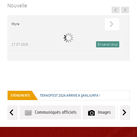
Nouvelle
Myra
B
17.07.2026
En savoir plus
1
TEKNOFEST 2026 ARRIVE À ŞANLIURFA !
ÉVÉNEMENTS
Communiqués officiels
Images
Ma