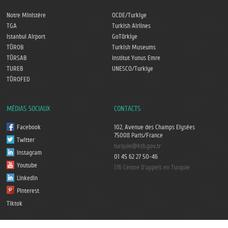
Notre Ministère
OCDE/Turkiye
TGA
Turkish Airlines
Istanbul Airport
GoTürkiye
TÜROB
Turkish Museums
TÜRSAB
Institut Yunus Emre
TUREB
UNESCO/Turkiye
TÜROFED
MÉDIAS SOCIAUX
CONTACTS
Facebook
102, Avenue des Champs Elysées
75008 Paris/France
Twitter
turquie@ktb.gov.tr
Instagram
01 45 62 27 50-46
Youtube
176 Centre D'appels en Turquie
Linkedin
Pinterest
Tiktok