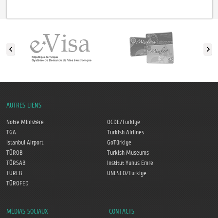
AUTRES LIENS
Notre Ministère
OCDE/Turkiye
TGA
Turkish Airlines
Istanbul Airport
GoTürkiye
TÜROB
Turkish Museums
TÜRSAB
Institut Yunus Emre
TUREB
UNESCO/Turkiye
TÜROFED
MÉDIAS SOCIAUX
CONTACTS