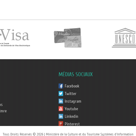
MÉDIAS SOCIAUX
Facebook
Twitter
Instagram
ms
Youtube
Emre
Linkedin
Pinterest
Tiktok
Tous Droits Réservés © 2026 | Ministère de la Culture et du Tourisme Systèmes d'Information