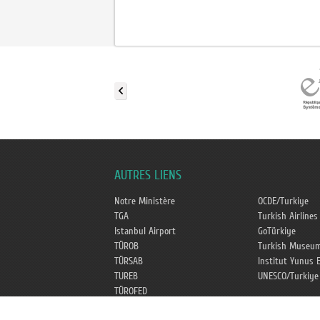
AUTRES LIENS
Notre Ministère
OCDE/Turkiye
TGA
Turkish Airlines
Istanbul Airport
GoTürkiye
TÜROB
Turkish Museu
TÜRSAB
Institut Yunus 
TUREB
UNESCO/Turkiye
TÜROFED