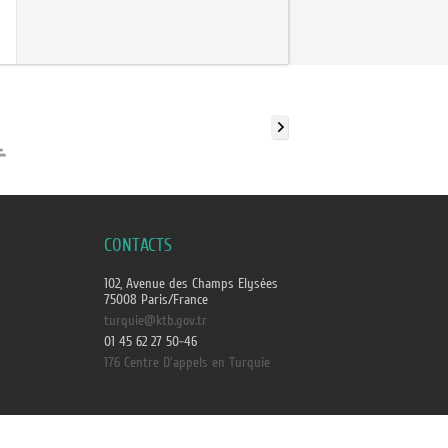
CONTACTS
102, Avenue des Champs Elysées
75008 Paris/France
turquie@ktb.gov.tr
01 45 62 27 50-46
176 Centre D'appels en Turquie