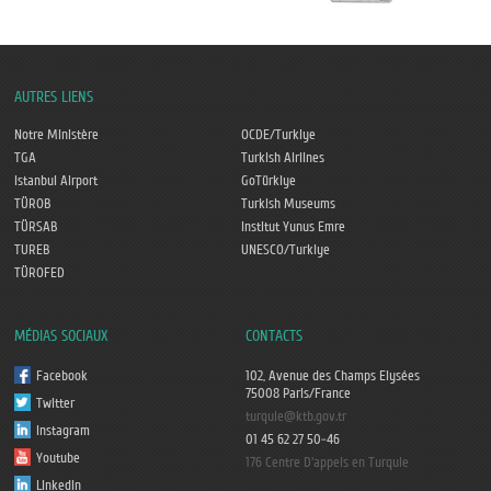
AUTRES LIENS
Notre Ministère
OCDE/Turkiye
TGA
Turkish Airlines
Istanbul Airport
GoTürkiye
TÜROB
Turkish Museums
TÜRSAB
Institut Yunus Emre
TUREB
UNESCO/Turkiye
TÜROFED
MÉDIAS SOCIAUX
CONTACTS
Facebook
102, Avenue des Champs Elysées
75008 Paris/France
Twitter
turquie@ktb.gov.tr
Instagram
01 45 62 27 50-46
Youtube
176 Centre D'appels en Turquie
Linkedin