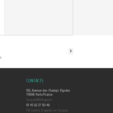
CONTACTS
102, Avenue des Champs Elysées
75008 Paris/France
turquie@ktb.gov.tr
01 45 62 27 50-46
176 Centre D'appels en Turquie