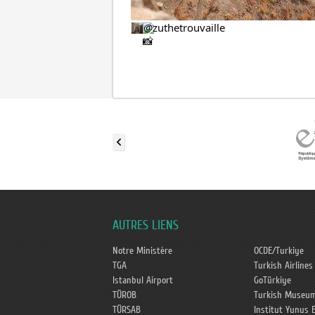
@zuthetrouvaille
AUTRES LIENS
Notre Ministère
OCDE/Turkiye
TGA
Turkish Airlines
Istanbul Airport
GoTürkiye
TÜROB
Turkish Museu
TÜRSAB
Institut Yunus 