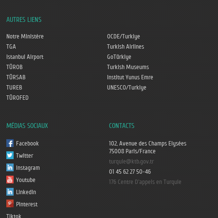
AUTRES LIENS
Notre Ministère
OCDE/Turkiye
TGA
Turkish Airlines
Istanbul Airport
GoTürkiye
TÜROB
Turkish Museums
TÜRSAB
Institut Yunus Emre
TUREB
UNESCO/Turkiye
TÜROFED
MÉDIAS SOCIAUX
CONTACTS
Facebook
102, Avenue des Champs Elysées
75008 Paris/France
Twitter
turquie@ktb.gov.tr
Instagram
01 45 62 27 50-46
Youtube
176 Centre D'appels en Turquie
Linkedin
Pinterest
Tiktok