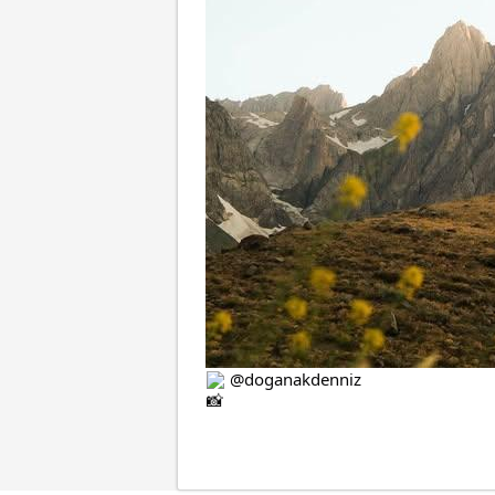
@
doganakdenniz