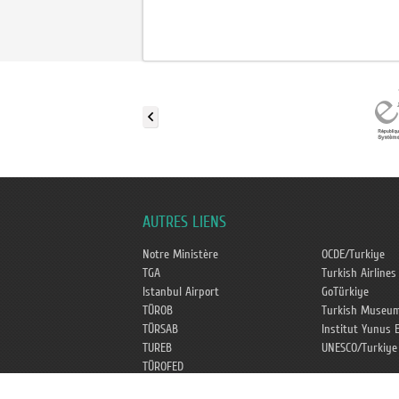
AUTRES LIENS
Notre Ministère
OCDE/Turkiye
TGA
Turkish Airlines
Istanbul Airport
GoTürkiye
TÜROB
Turkish Museu
TÜRSAB
Institut Yunus 
TUREB
UNESCO/Turkiye
TÜROFED