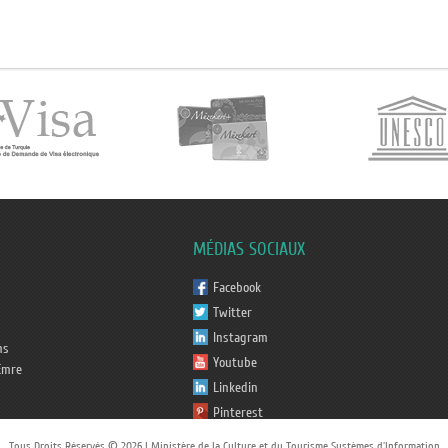
MÉDIAS SOCIAUX
Facebook
Twitter
Instagram
ms
Youtube
Emre
Linkedin
Pinterest
Tiktok
Tous Droits Réservés © 2026 | Ministère de la Culture et du Tourisme Systèmes d'Information